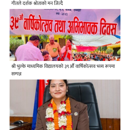
गीतले दर्शक श्रोताको मन जित्दै
श्री भुल्के माध्यमिक विद्यालयको ३९औँ वार्षिकोत्सव भव्य रूपमा
सम्पन्न