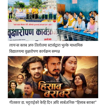
लायन्स क्लब अफ तिलोत्तमा स्टार्सद्वारा भुल्के माध्यमिक
विद्यालयमा वृक्षारोपण कार्यक्रम सम्पन्न
गीतकार डा. भट्टराईको केहि दिन अघि सार्बजनिक “हिसाब बराबर”