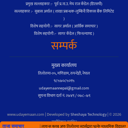
प्रमुख सल्लाहकार :- पूर्व प्र.ना.उ. मेघ राज कँडेल (डिएसपी)
सल्लाहकार :- सुबास अर्याल ( शाखा प्रबन्धक-लुम्बिनी विकास बैंक लिमिटेड
)
विशेष सहयोगी :- सागर अर्याल ( आर्थिक समाचार )
विशेष सहयोगी :- सागर कँडेल ( फिनल्याण्ड )
सम्पर्क
मुख्य कार्यालय
तिलोत्तमा-०५, मणिग्राम, रुपन्देही, नेपाल
९८५७०८५०९५
udayemaannepal@gmail.com
सूचना विभाग दर्ता नं. २७४९ / ०७८–७९
www.udayemaan.com | Developed by
Sheshaya Technology
| © 2026
सर्वाधिकार सुरक्षित
लायन्स क्लब अफ तिलोत्तमा स्टार्सद्वारा भुल्के माध्यमिक विद्यालयमा वृक्
ताजा समाचार