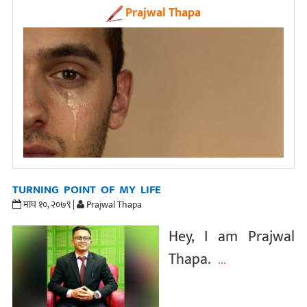
Prajwal Thapa
TURNING POINT OF MY LIFE
माघ १०, २०७९ |
Prajwal Thapa
Hey, I am Prajwal
Thapa.
...