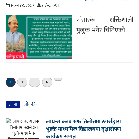
साउन १४, २०७९ |
राजेन्द्र पन्थी
संसारकै शक्तिशाली
मुलुक भनेर चिनिएको
...
अर्को
1
2
…
6
»
ताजा
लाेकप्रिय
लायन्स क्लब अफ तिलोत्तमा स्टार्सद्वारा
भुल्के माध्यमिक विद्यालयमा वृक्षारोपण
कार्यक्रम सम्पन्न