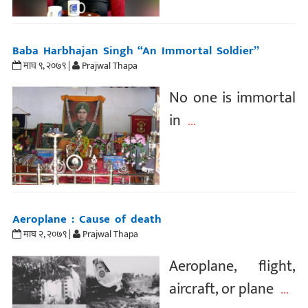
Baba Harbhajan Singh “An Immortal Soldier”
माघ ९, २०७९ |
Prajwal Thapa
No one is immortal
in
...
Aeroplane : Cause of death
माघ २, २०७९ |
Prajwal Thapa
Aeroplane, flight,
aircraft, or plane
...