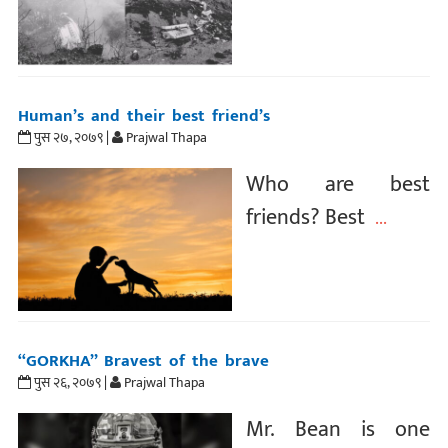
Human’s and their best friend’s
पुस २७, २०७९ |
Prajwal Thapa
Who are best
friends? Best
...
“GORKHA” Bravest of the brave
पुस २६, २०७९ |
Prajwal Thapa
Mr. Bean is one