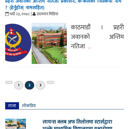
प्रहरी जवानको अन्तिम नतिजा प्रकाशन, क-कसको निस्कियो नाम
? (हेर्नुहोस् नामसहित)
भदौ २३, २०७८ |
उदयमान मिडिया
काठमाडौं । प्रहरी
जवानको अन्तिम
नतिजा
...
«
अर्को
1
2
3
अगाडि
»
ताजा
लाेकप्रिय
लायन्स क्लब अफ तिलोत्तमा स्टार्सद्वारा
भुल्के माध्यमिक विद्यालयमा वृक्षारोपण